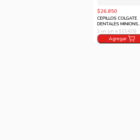
$26,850
CEPILLOS COLGATE
DENTALES MINIONS
6AN 2U
2 un (un a $13,425)
Agregar